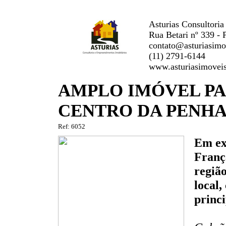
Asturias Consultoria
Rua Betari nº 339 - 
contato@asturiasimo
(11) 2791-6144
www.asturiasimovei
AMPLO IMÓVEL P
CENTRO DA PENH
Ref: 6052
Em ex
Franç
região
local,
princi