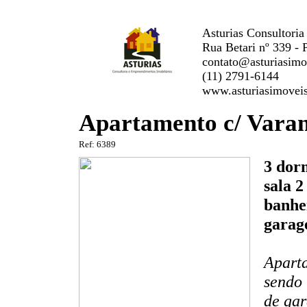
Asturias Consultoria
Rua Betari nº 339 - 
contato@asturiasimo
(11) 2791-6144
www.asturiasimovei
Apartamento c/ Vara
Ref: 6389
3 dorm
sala 2
banhei
gara
Aparta
sendo 
de gar