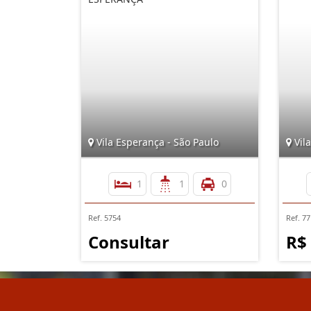
Vila Esperança - São Paulo
Vila
1
1
0
Ref. 5754
Ref. 77
Consultar
R$