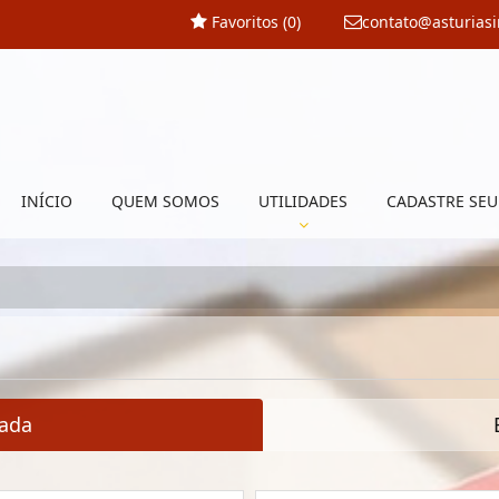
Favoritos (
0
)
contato@asturias
INÍCIO
QUEM SOMOS
UTILIDADES
CADASTRE SEU
ada