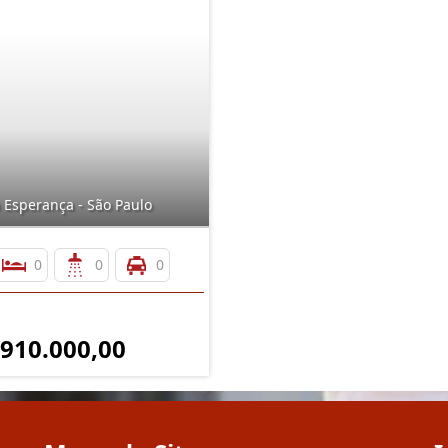
 Esperança - São Paulo
0
0
0
 910.000,00