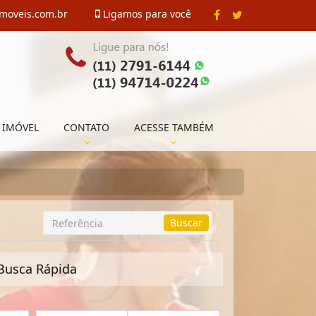
imoveis.com.br
Ligamos para você
 IMÓVEL
CONTATO
ACESSE TAMBÉM
Busca
Buscar
por
Referência
Busca Rápida