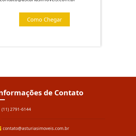
Como Chegar
nformações de Contato
(11) 2791-6144
contato@asturiasimoveis.com.br