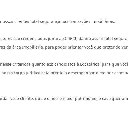
ossos clientes total segurança nas transações imobiliárias.
retores são credenciados junto ao CRECI, dando assim total segur
ras da área Imobiliária, para poder orientar você que pretende Ve
lise criteriosa quanto aos candidatos à Locatários, para que você
, o nosso corpo jurídico esta pronto a desempenhar o melhor acom
ardar você cliente, que é o nosso maior patrimônio, e caso queira