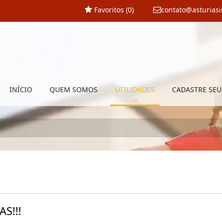
Favoritos (
0
)
contato@asturias
INÍCIO
QUEM SOMOS
UTILIDADES
CADASTRE SEU
S!!!