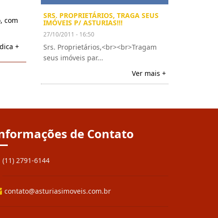
SRS. PROPRIETÁRIOS, TRAGA SEUS
o, com
IMÓVEIS P/ ASTURIAS!!!
27/10/2011 - 16:50
dica +
Srs. Proprietários,<br><br>Tragam
seus imóveis par...
Ver mais +
nformações de Contato
(11) 2791-6144
contato@asturiasimoveis.com.br