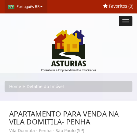
Favoritos (
0
)
Português BR
Toggl
navig
Home
Detalhe do Imóvel
APARTAMENTO PARA VENDA NA
VILA DOMITILA- PENHA
Vila Domitila - Penha - São Paulo (SP)