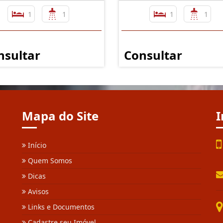
1
1
1
1
nsultar
Consultar
Mapa do Site
I
Início
Quem Somos
Dicas
Avisos
Links e Documentos
Cadastre seu Imóvel