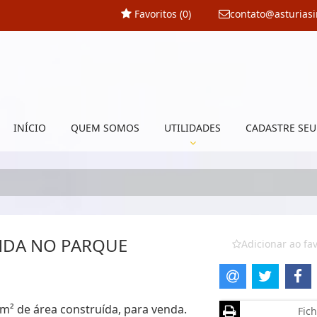
Favoritos (
0
)
contato@asturias
INÍCIO
QUEM SOMOS
UTILIDADES
CADASTRE SEU
NDA NO PARQUE
Adicionar ao fav
 m² de área construída, para venda.
Fich