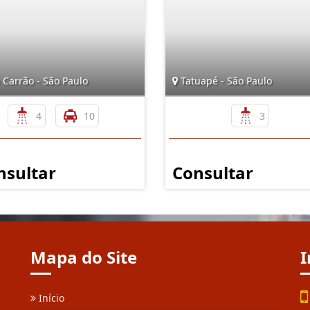
 Carrão - São Paulo
Tatuapé - São Paulo
4
10
3
nsultar
Consultar
Mapa do Site
I
Início