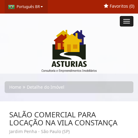
Favoritos (
0
)
Português BR
Toggl
navig
Home
Detalhe do Imóvel
SALÃO COMERCIAL PARA
LOCAÇÃO NA VILA CONSTANÇA
Jardim Penha - São Paulo (SP)