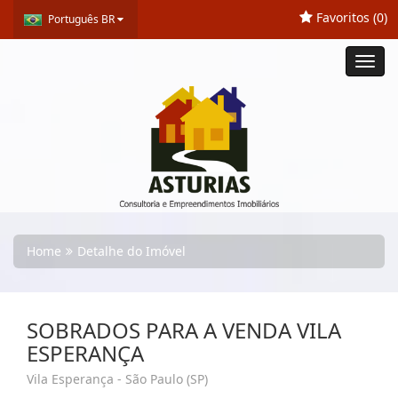
Favoritos (
0
)
Português BR
Toggl
navig
Home
Detalhe do Imóvel
SOBRADOS PARA A VENDA VILA
ESPERANÇA
Vila Esperança - São Paulo (SP)