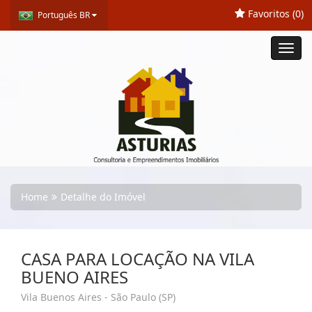
Favoritos (
0
)
Português BR
Toggl
navig
Home
Detalhe do Imóvel
CASA PARA LOCAÇÃO NA VILA
BUENO AIRES
Vila Buenos Aires - São Paulo (SP)