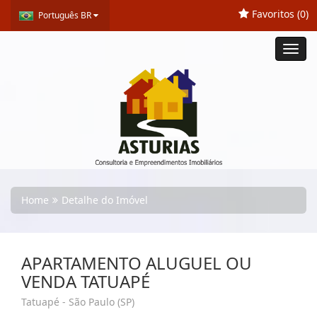
Favoritos (
0
)
Português BR
Toggl
navig
Home
Detalhe do Imóvel
APARTAMENTO ALUGUEL OU
VENDA TATUAPÉ
Tatuapé - São Paulo (SP)