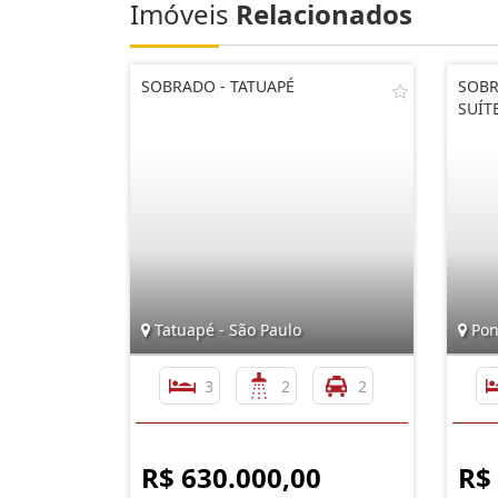
Imóveis
Relacionados
SOBRADO - TATUAPÉ
SOBR
SUÍT
Tatuapé - São Paulo
Pon
3
2
2
R$ 630.000,00
R$