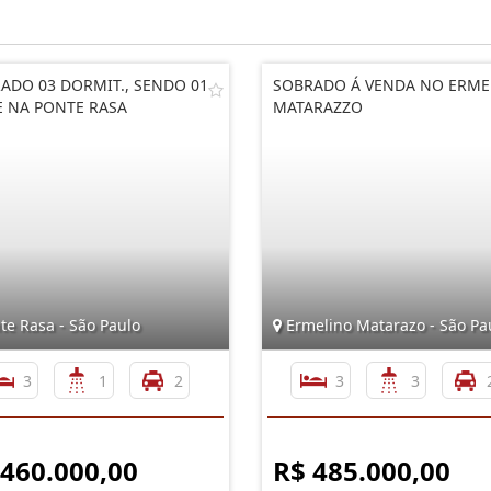
ADO 03 DORMIT., SENDO 01
SOBRADO Á VENDA NO ERME
E NA PONTE RASA
MATARAZZO
te Rasa - São Paulo
Ermelino Matarazo - São Pa
3
1
2
3
3
 460.000,00
R$ 485.000,00