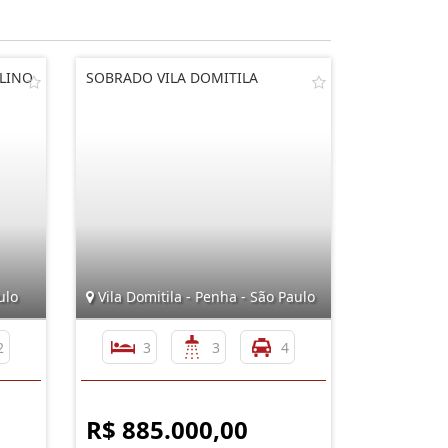
LINO
SOBRADO VILA DOMITILA
ulo
Vila Domitila - Penha - São Paulo
2
3
3
4
R$ 885.000,00