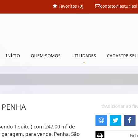
Favoritos (
0
)
contato@asturias
INÍCIO
QUEM SOMOS
UTILIDADES
CADASTRE SEU
 PENHA
Adicionar ao fav
sendo 1 suíte ) com 247,00 m² de
 de garagem, para venda. Penha, São
Fich