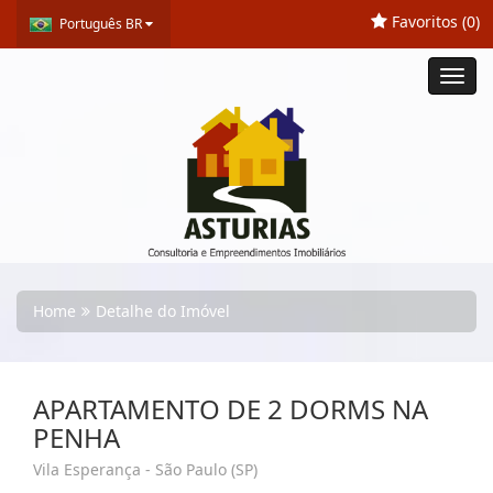
Favoritos (
0
)
Português BR
Toggl
navig
Home
Detalhe do Imóvel
APARTAMENTO DE 2 DORMS NA
PENHA
Vila Esperança - São Paulo (SP)