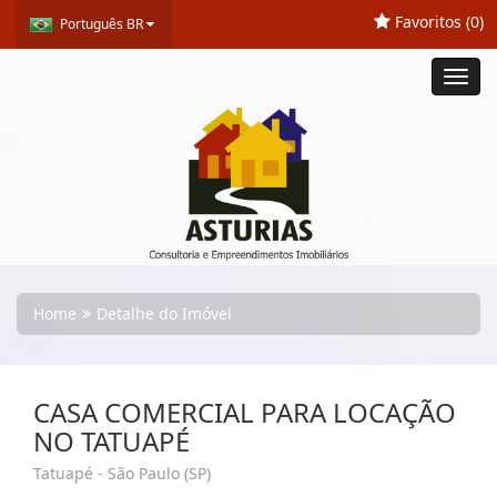
Favoritos (
0
)
Português BR
Toggl
navig
Home
Detalhe do Imóvel
CASA COMERCIAL PARA LOCAÇÃO
NO TATUAPÉ
Tatuapé - São Paulo (SP)