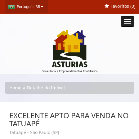
Favoritos (
0
)
Português BR
Toggl
navig
Home
Detalhe do Imóvel
EXCELENTE APTO PARA VENDA NO
TATUAPÉ
Tatuapé - São Paulo (SP)