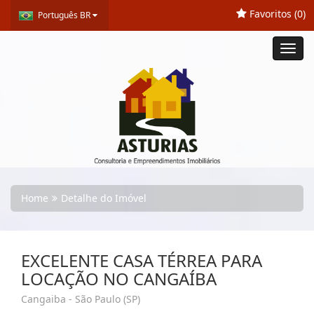
Favoritos (
0
)
Português BR
Toggl
navig
Home
Detalhe do Imóvel
EXCELENTE CASA TÉRREA PARA
LOCAÇÃO NO CANGAÍBA
Cangaiba - São Paulo (SP)