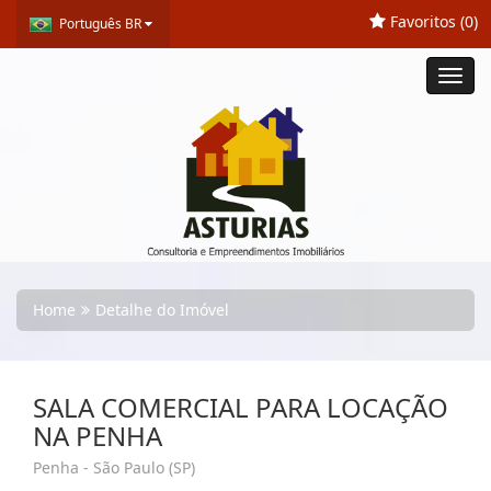
Favoritos (
0
)
Português BR
Toggl
navig
Home
Detalhe do Imóvel
SALA COMERCIAL PARA LOCAÇÃO
NA PENHA
Penha - São Paulo (SP)