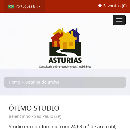
Favoritos (
0
)
Português BR
Toggl
navig
Home
Detalhe do Imóvel
ÓTIMO STUDIO
Belenzinho - São Paulo (SP)
Studio em condominio com 24,63 m² de área útil,