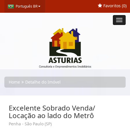
Favoritos (
0
)
Português BR
Toggl
navig
Home
Detalhe do Imóvel
Excelente Sobrado Venda/
Locação ao lado do Metrô
Penha - São Paulo (SP)