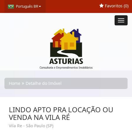
Favoritos (
0
)
Português BR
Toggl
navig
Home
Detalhe do Imóvel
LINDO APTO PRA LOCAÇÃO OU
VENDA NA VILA RÉ
Vila Re - São Paulo (SP)