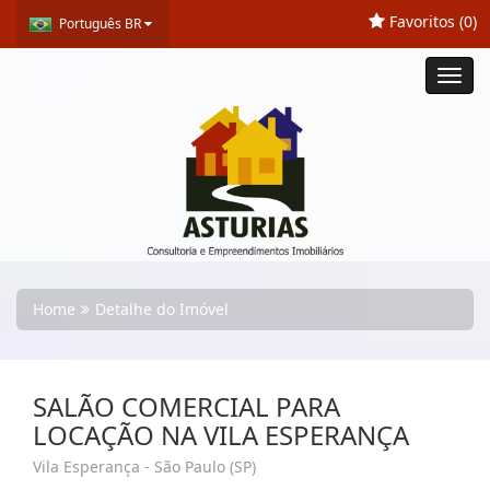
Favoritos (
0
)
Português BR
Toggl
navig
Home
Detalhe do Imóvel
SALÃO COMERCIAL PARA
LOCAÇÃO NA VILA ESPERANÇA
Vila Esperança - São Paulo (SP)