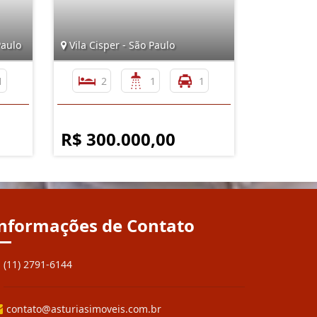
Paulo
Vila Cisper - São Paulo
1
2
1
1
R$ 300.000,00
nformações de Contato
(11) 2791-6144
contato@asturiasimoveis.com.br