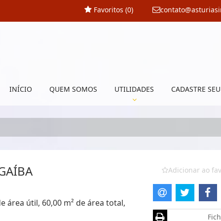
Favoritos (
0
)
contato@asturias
INÍCIO
QUEM SOMOS
UTILIDADES
CADASTRE SEU
GAÍBA
Adicionar ao fav
área útil, 60,00 m² de área total,
Fich