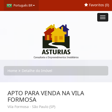
Favoritos (
0
)
Português BR
Toggl
navig
Home
Detalhe do Imóvel
APTO PARA VENDA NA VILA
FORMOSA
Vila Formosa - São Paulo (SP)