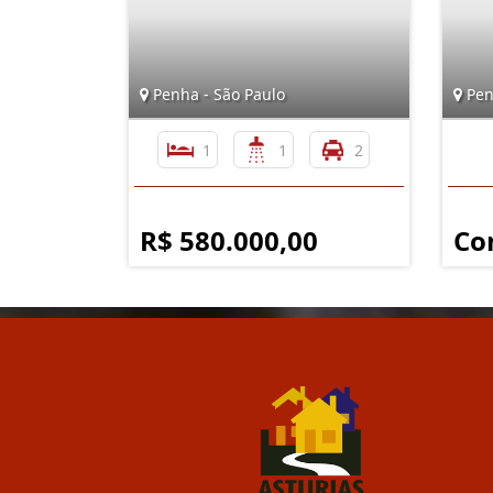
Penha - São Paulo
Pen
1
1
2
R$ 580.000,00
Co