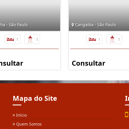
ha - São Paulo
Cangaiba - São Paulo
1
1
1
1
nsultar
Consultar
Mapa do Site
I
Início
Quem Somos