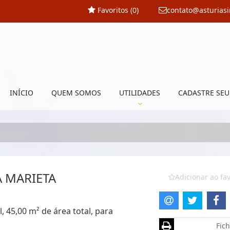
Favoritos (
0
)
contato@asturias
INÍCIO
QUEM SOMOS
UTILIDADES
CADASTRE SEU
A MARIETA
Adicionar ao fav
, 45,00 m² de área total, para
Fich