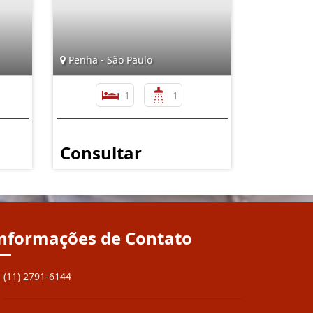
Penha - São Paulo
1
1
Consultar
nformações de Contato
(11) 2791-6144