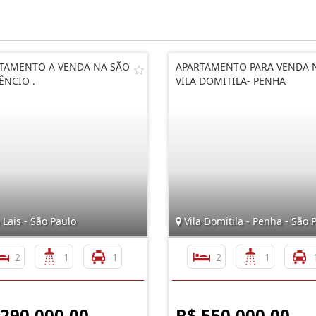
TAMENTO A VENDA NA SÃO
APARTAMENTO PARA VENDA 
ÊNCIO .
VILA DOMITILA- PENHA
 Lais - São Paulo
Vila Domitila - Penha - São 
2
1
1
2
1
 290.000,00
R$ 550.000,00