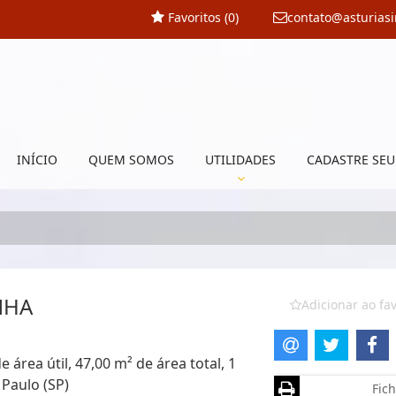
Favoritos (
0
)
contato@asturias
INÍCIO
QUEM SOMOS
UTILIDADES
CADASTRE SEU
NHA
Adicionar ao fav
área útil, 47,00 m² de área total, 1
Paulo (SP)
Fich