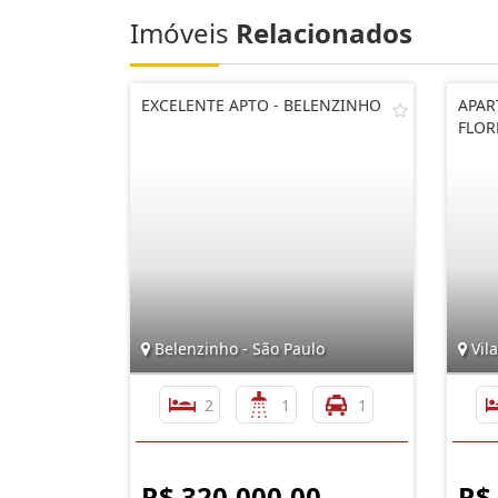
Imóveis
Relacionados
EXCELENTE APTO - BELENZINHO
APAR
FLOR
Belenzinho - São Paulo
Vila
2
1
1
R$ 320.000,00
R$