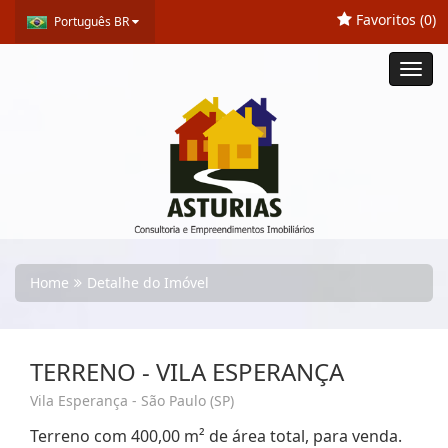
Favoritos (
0
)
Português BR
Toggl
navig
Home
Detalhe do Imóvel
TERRENO - VILA ESPERANÇA
Vila Esperança - São Paulo (SP)
Terreno com 400,00 m² de área total, para venda.