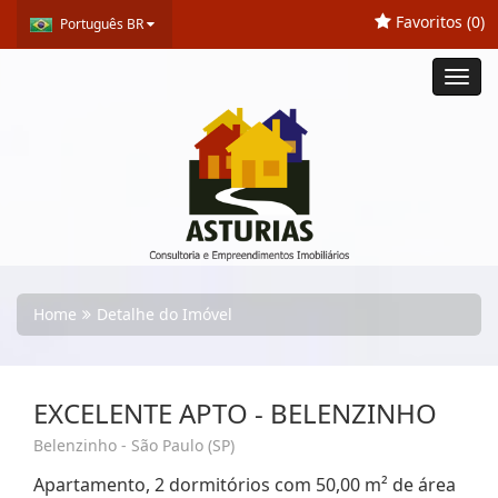
Favoritos (
0
)
Português BR
Toggl
navig
Home
Detalhe do Imóvel
EXCELENTE APTO - BELENZINHO
Belenzinho - São Paulo (SP)
Apartamento, 2 dormitórios com 50,00 m² de área