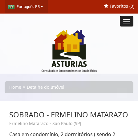
Favoritos (
0
)
Português BR
Toggl
navig
Home
Detalhe do Imóvel
SOBRADO - ERMELINO MATARAZO
Ermelino Matarazo - São Paulo (SP)
Casa em condomínio, 2 dormitórios ( sendo 2