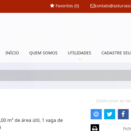
Favoritos (
0
)
contato@asturias
INÍCIO
QUEM SOMOS
UTILIDADES
CADASTRE SEU
Adicionar ao fav
0 m² de área útil, 1 vaga de
)
Fich