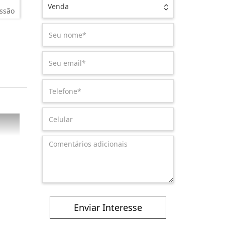
Venda
ssão