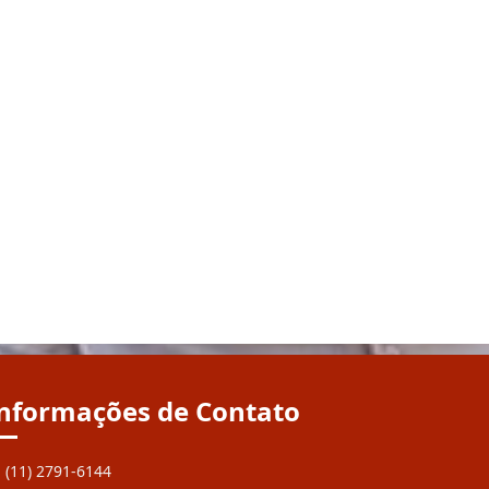
nformações de Contato
(11) 2791-6144